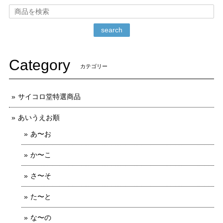
search
Category
カテゴリー
サイコロ堂特選商品
あいうえお順
あ〜お
か〜こ
さ〜そ
た〜と
な〜の