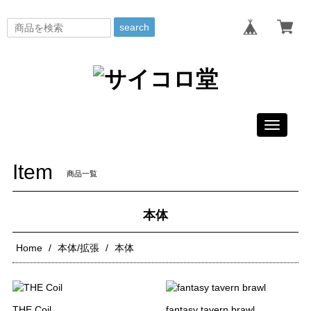
search
Toggle
navigati
Item
商品一覧
本体
Home
本体/拡張
本体
THE Coil
fantasy tavern brawl