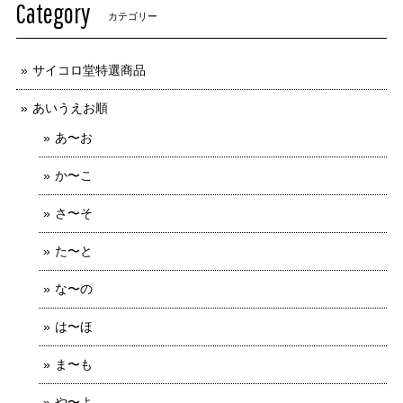
Category
カテゴリー
サイコロ堂特選商品
あいうえお順
あ〜お
か〜こ
さ〜そ
た〜と
な〜の
は〜ほ
ま〜も
や〜よ