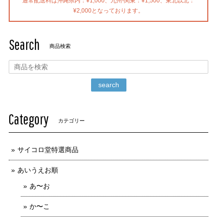
通常配送料は沖縄県内：¥1,000、九州-関東：¥1,500、東北以北：
¥2,000となっております。
Search
商品検索
search
Category
カテゴリー
サイコロ堂特選商品
あいうえお順
あ〜お
か〜こ