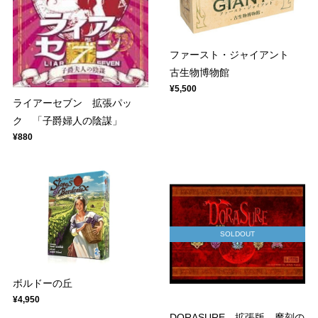
ファースト・ジャイアント
古生物博物館
¥5,500
ライアーセブン 拡張パッ
ク 「子爵婦人の陰謀」
¥880
SOLDOUT
ボルドーの丘
¥4,950
DORASURE 拡張版 魔刻の