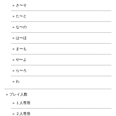
さ〜そ
た〜と
な〜の
は〜ほ
ま〜も
や〜よ
ら〜ろ
わ
プレイ人数
１人専用
２人専用