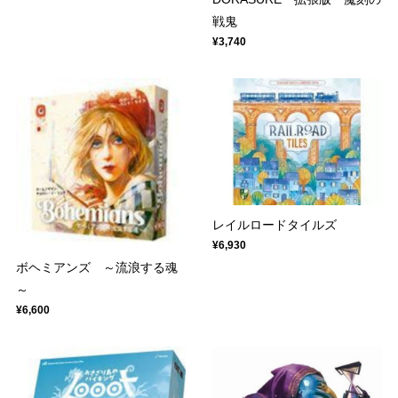
戦鬼
¥3,740
レイルロードタイルズ
¥6,930
ボヘミアンズ ～流浪する魂
～
¥6,600