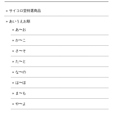
サイコロ堂特選商品
あいうえお順
あ〜お
か〜こ
さ〜そ
た〜と
な〜の
は〜ほ
ま〜も
や〜よ