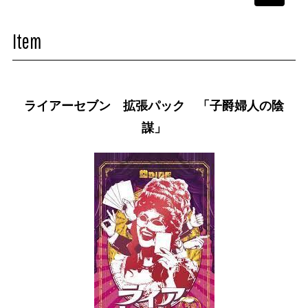
navigati
Item
ライアーセブン 拡張パック 「子爵婦人の陰
謀」