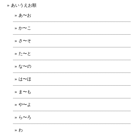
あいうえお順
あ〜お
か〜こ
さ〜そ
た〜と
な〜の
は〜ほ
ま〜も
や〜よ
ら〜ろ
わ