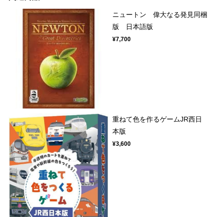
ニュートン 偉大なる発見同梱
版 日本語版
¥7,700
重ねて色を作るゲームJR西日
本版
¥3,600