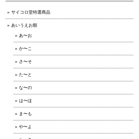
サイコロ堂特選商品
あいうえお順
あ〜お
か〜こ
さ〜そ
た〜と
な〜の
は〜ほ
ま〜も
や〜よ