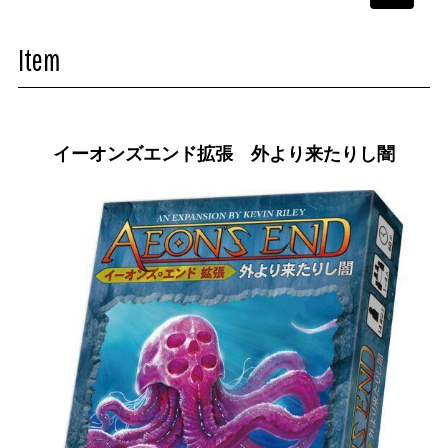
navigati
Item
イーオンズエンド拡張 外より来たりし闇