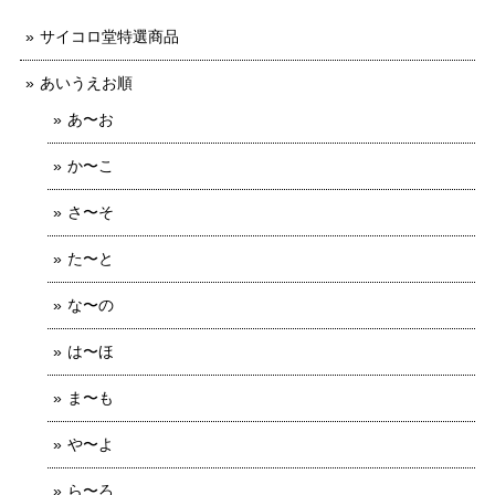
サイコロ堂特選商品
あいうえお順
あ〜お
か〜こ
さ〜そ
た〜と
な〜の
は〜ほ
ま〜も
や〜よ
ら〜ろ