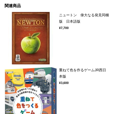
関連商品
ニュートン 偉大なる発見同梱
版 日本語版
¥7,700
重ねて色を作るゲームJR西日
本版
¥3,600