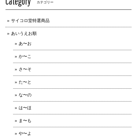
Category
カテゴリー
サイコロ堂特選商品
あいうえお順
あ〜お
か〜こ
さ〜そ
た〜と
な〜の
は〜ほ
ま〜も
や〜よ