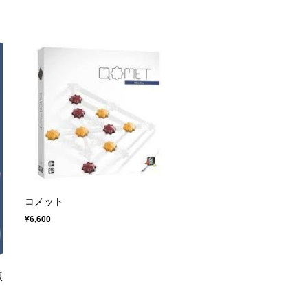
コメット
¥6,600
版