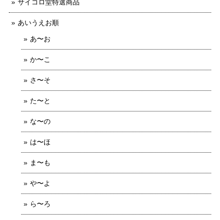
サイコロ堂特選商品
あいうえお順
あ〜お
か〜こ
さ〜そ
た〜と
な〜の
は〜ほ
ま〜も
や〜よ
ら〜ろ