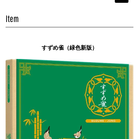
navigati
Item
すずめ雀（緑色新版）