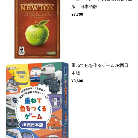
版 日本語版
¥7,700
重ねて色を作るゲームJR西日
本版
¥3,600