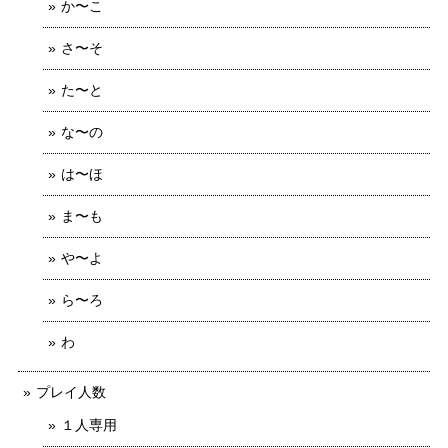
か〜こ
さ〜そ
た〜と
な〜の
は〜ほ
ま〜も
や〜よ
ら〜ろ
わ
プレイ人数
１人専用