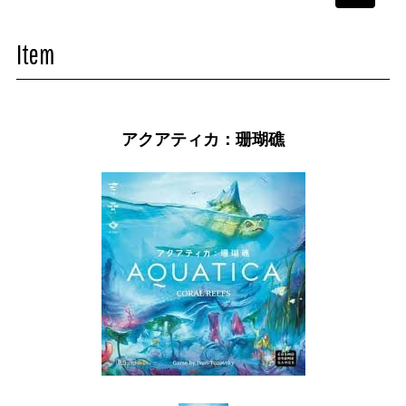
navigati
Item
アクアティカ：珊瑚礁