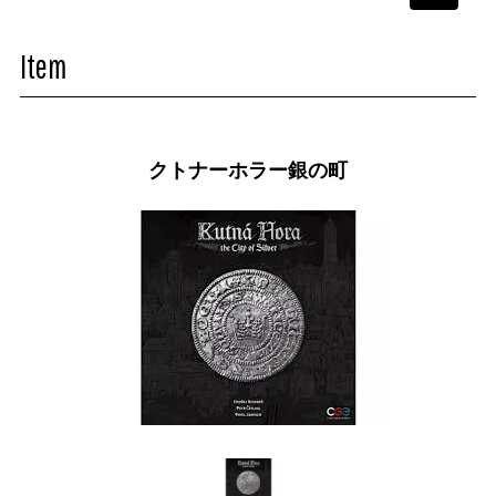
navigati
Item
クトナーホラー銀の町