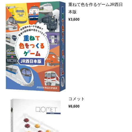
重ねて色を作るゲームJR西日
本版
¥3,600
コメット
¥6,600