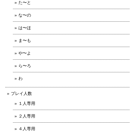
た〜と
な〜の
は〜ほ
ま〜も
や〜よ
ら〜ろ
わ
プレイ人数
１人専用
２人専用
４人専用