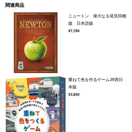
関連商品
ニュートン 偉大なる発見同梱
版 日本語版
¥7,700
重ねて色を作るゲームJR西日
本版
¥3,600