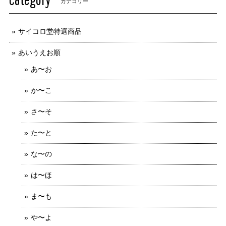
カテゴリー
サイコロ堂特選商品
あいうえお順
あ〜お
か〜こ
さ〜そ
た〜と
な〜の
は〜ほ
ま〜も
や〜よ