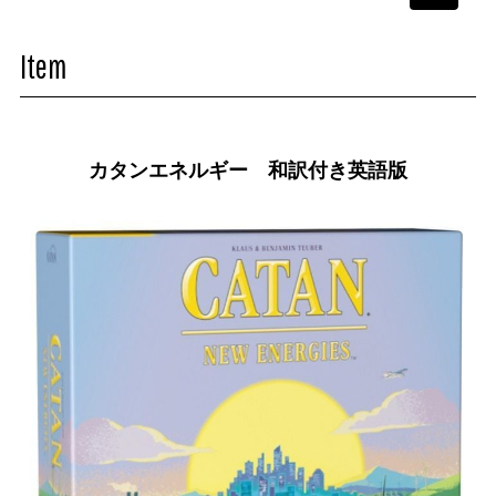
navigati
Item
カタンエネルギー 和訳付き英語版