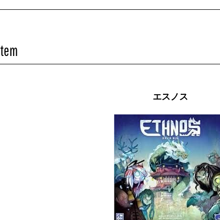
Item
エスノス