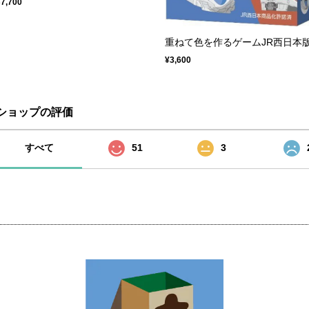
¥7,700
重ねて色を作るゲームJR西日本
¥3,600
ショップの評価
すべて
51
3