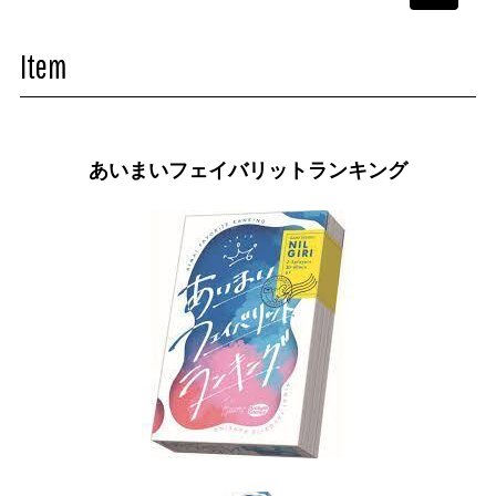
navigati
Item
あいまいフェイバリットランキング