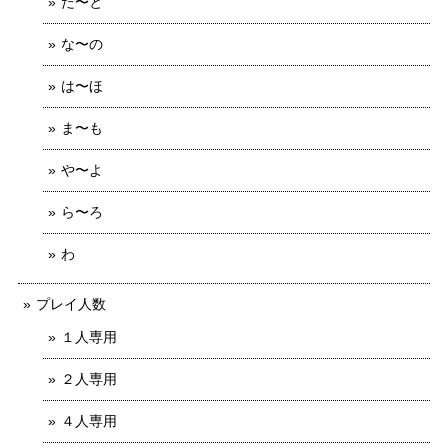
た〜と
な〜の
は〜ほ
ま〜も
や〜よ
ら〜ろ
わ
プレイ人数
１人専用
２人専用
４人専用