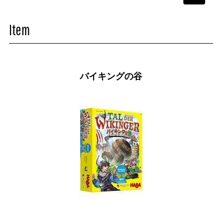
navigati
Item
バイキングの谷