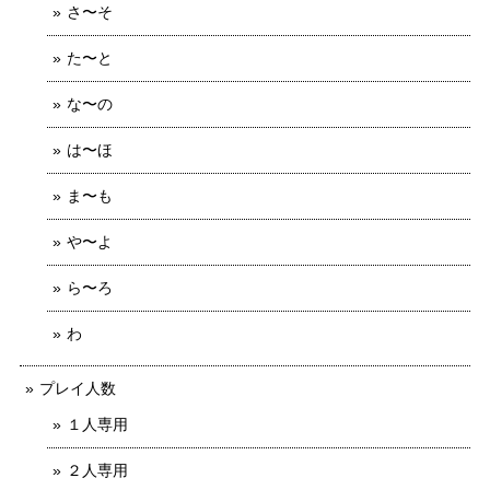
さ〜そ
た〜と
な〜の
は〜ほ
ま〜も
や〜よ
ら〜ろ
わ
プレイ人数
１人専用
２人専用