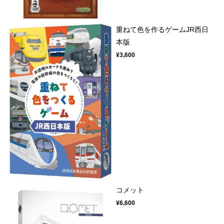
重ねて色を作るゲームJR西日
本版
¥3,600
コメット
¥6,600