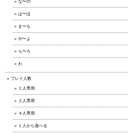
な〜の
は〜ほ
ま〜も
や〜よ
ら〜ろ
わ
プレイ人数
１人専用
２人専用
４人専用
１人から遊べる