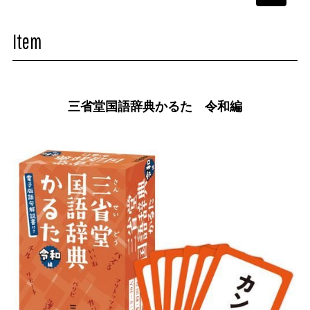
navigati
Item
三省堂国語辞典かるた 令和編