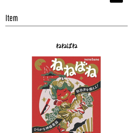
navigati
Item
ねねばね