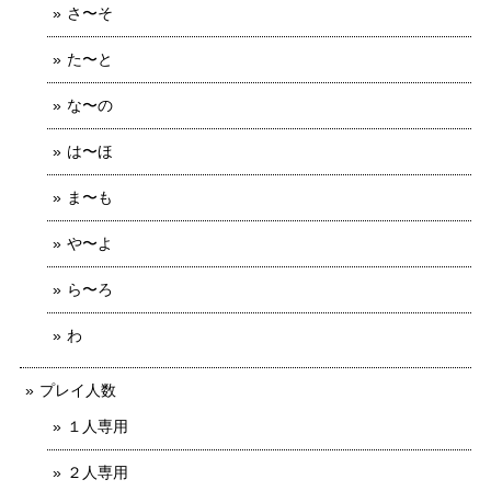
さ〜そ
た〜と
な〜の
は〜ほ
ま〜も
や〜よ
ら〜ろ
わ
プレイ人数
１人専用
２人専用