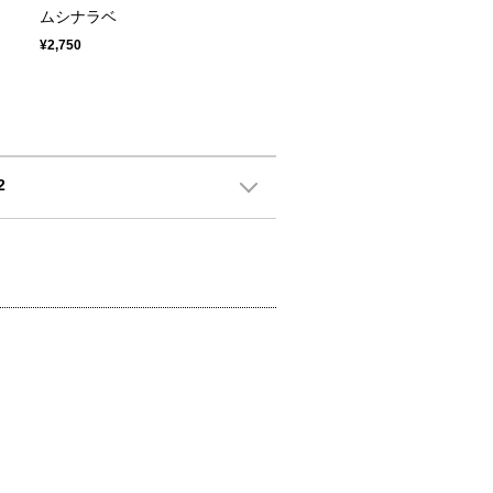
ー
ムシナラベ
¥2,750
2