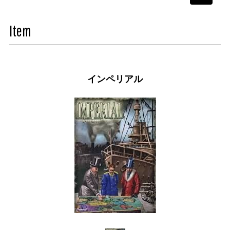
navigati
Item
インペリアル