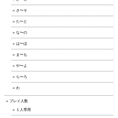
さ〜そ
た〜と
な〜の
は〜ほ
ま〜も
や〜よ
ら〜ろ
わ
プレイ人数
１人専用