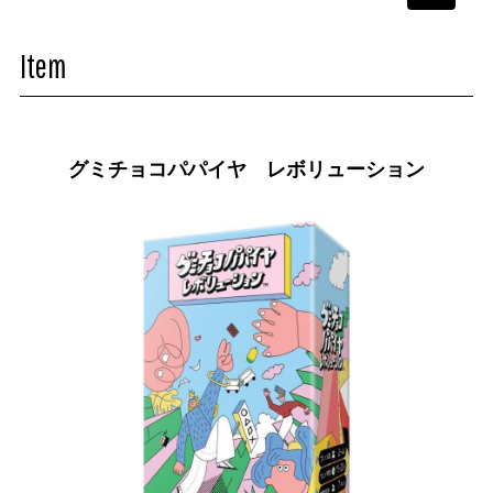
navigati
Item
グミチョコパパイヤ レボリューション