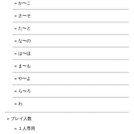
か〜こ
さ〜そ
た〜と
な〜の
は〜ほ
ま〜も
や〜よ
ら〜ろ
わ
プレイ人数
１人専用