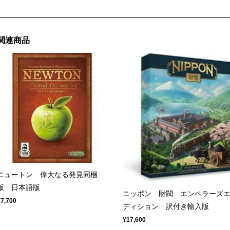
関連商品
ニュートン 偉大なる発見同梱
版 日本語版
ニッポン 財閥 エンペラーズ
¥7,700
ディション 訳付き輸入版
¥17,600