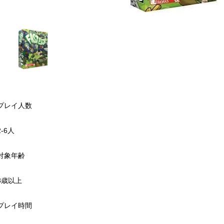
プレイ人数
2-6人
対象年齢
8歳以上
プレイ時間