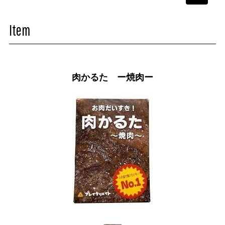
navigati
Item
肉かるた ー焼肉ー