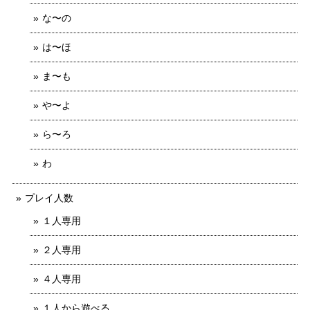
な〜の
は〜ほ
ま〜も
や〜よ
ら〜ろ
わ
プレイ人数
１人専用
２人専用
４人専用
１人から遊べる