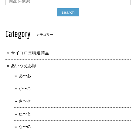
search
Category
カテゴリー
サイコロ堂特選商品
あいうえお順
あ〜お
か〜こ
さ〜そ
た〜と
な〜の