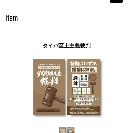
navigati
Item
タイパ至上主義裁判