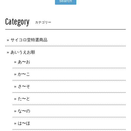
search
Category
カテゴリー
サイコロ堂特選商品
あいうえお順
あ〜お
か〜こ
さ〜そ
た〜と
な〜の
は〜ほ