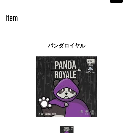
navigati
Item
パンダロイヤル