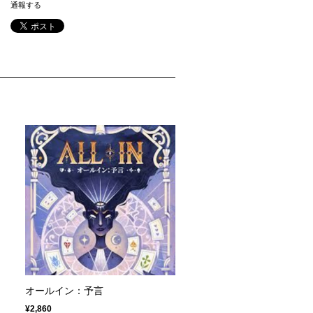
通報する
オールイン：予言
¥2,860