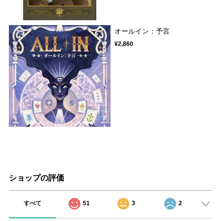
オールイン：予言
¥2,860
ショップの評価
すべて
51
3
2