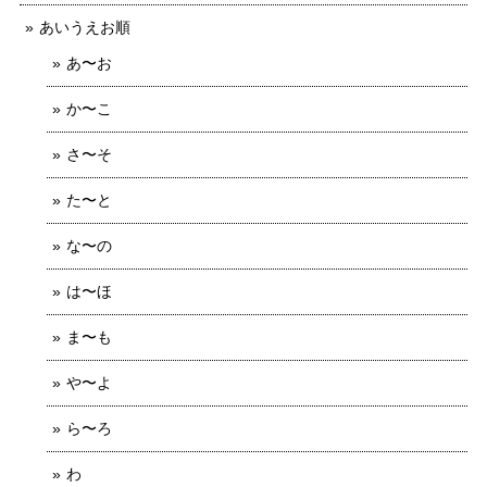
あいうえお順
あ〜お
か〜こ
さ〜そ
た〜と
な〜の
は〜ほ
ま〜も
や〜よ
ら〜ろ
わ