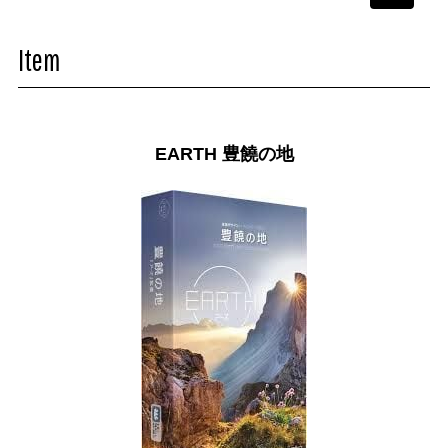
navigati
Item
EARTH 豊饒の地