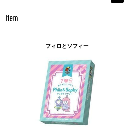
navigati
Item
フィロとソフィー