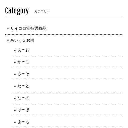
Category
カテゴリー
サイコロ堂特選商品
あいうえお順
あ〜お
か〜こ
さ〜そ
た〜と
な〜の
は〜ほ
ま〜も