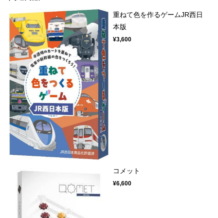
重ねて色を作るゲームJR西日
本版
¥3,600
コメット
¥6,600