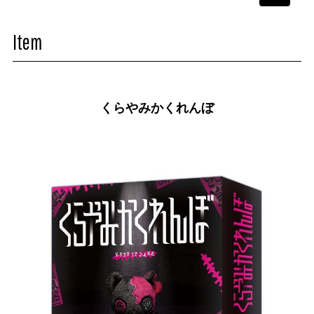
navigati
Item
くらやみかくれんぼ