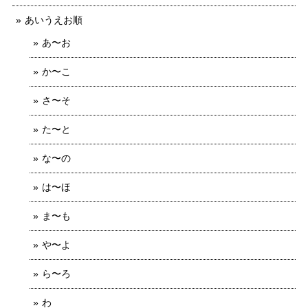
あいうえお順
あ〜お
か〜こ
さ〜そ
た〜と
な〜の
は〜ほ
ま〜も
や〜よ
ら〜ろ
わ