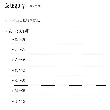
Category
カテゴリー
サイコロ堂特選商品
あいうえお順
あ〜お
か〜こ
さ〜そ
た〜と
な〜の
は〜ほ
ま〜も