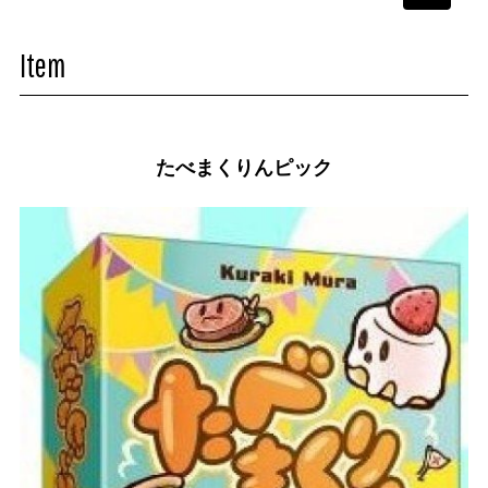
navigati
Item
たべまくりんピック