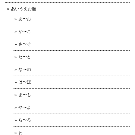
あいうえお順
あ〜お
か〜こ
さ〜そ
た〜と
な〜の
は〜ほ
ま〜も
や〜よ
ら〜ろ
わ