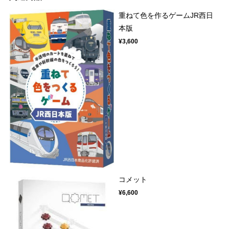
重ねて色を作るゲームJR西日
本版
¥3,600
コメット
¥6,600