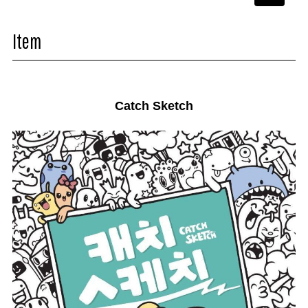
navigati
Item
Catch Sketch