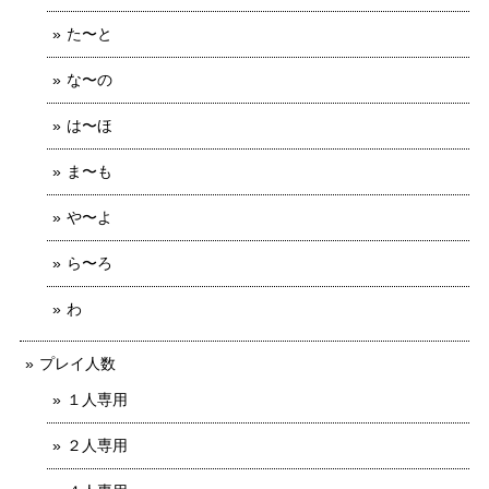
た〜と
な〜の
は〜ほ
ま〜も
や〜よ
ら〜ろ
わ
プレイ人数
１人専用
２人専用