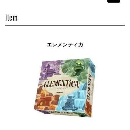
navigati
Item
エレメンティカ