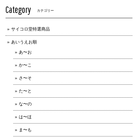
Category
カテゴリー
サイコロ堂特選商品
あいうえお順
あ〜お
か〜こ
さ〜そ
た〜と
な〜の
は〜ほ
ま〜も