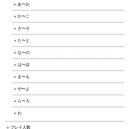
あ〜お
か〜こ
さ〜そ
た〜と
な〜の
は〜ほ
ま〜も
や〜よ
ら〜ろ
わ
プレイ人数