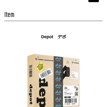
navigati
Item
Depot デポ