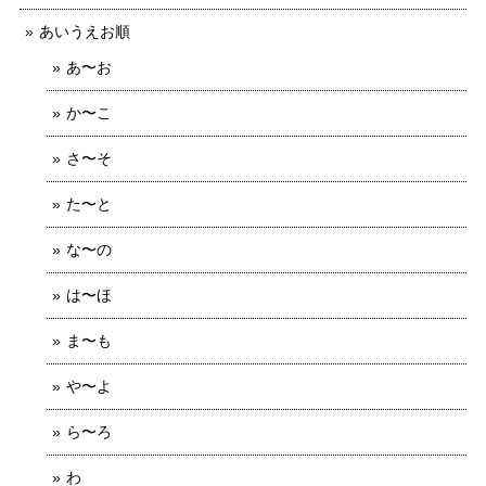
あいうえお順
あ〜お
か〜こ
さ〜そ
た〜と
な〜の
は〜ほ
ま〜も
や〜よ
ら〜ろ
わ