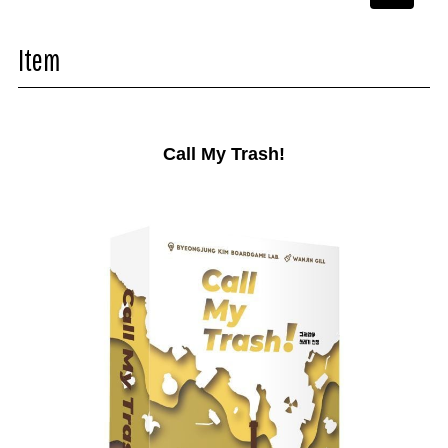
navigati
Item
Call My Trash!