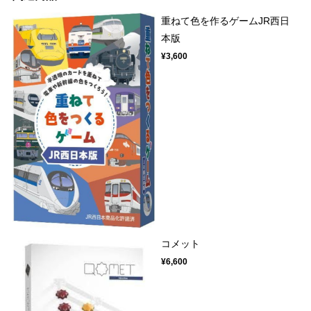
重ねて色を作るゲームJR西日
本版
¥3,600
コメット
¥6,600