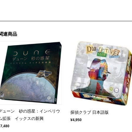
関連商品
デューン 砂の惑星：インペリウ
探偵クラブ 日本語版
ム拡張 イックスの新興
¥4,950
¥7,480