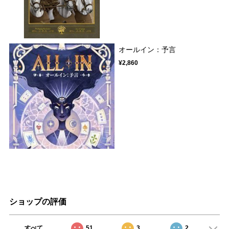
オールイン：予言
¥2,860
ショップの評価
すべて
51
3
2