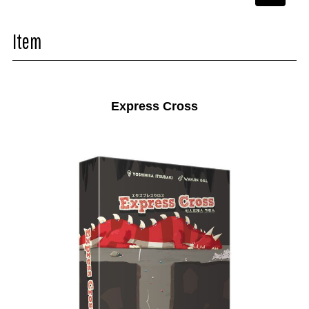
navigati
Item
Express Cross