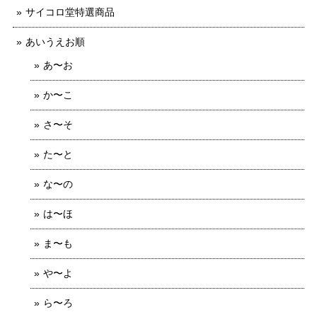
サイコロ堂特選商品
あいうえお順
あ〜お
か〜こ
さ〜そ
た〜と
な〜の
は〜ほ
ま〜も
や〜よ
ら〜ろ