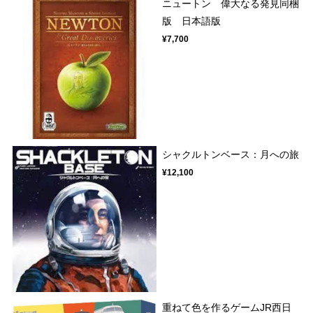
ニュートン 偉大なる発見同梱
版 日本語版
¥7,700
シャクルトンベース：月への旅
¥12,100
重ねて色を作るゲームJR西日