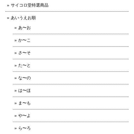
サイコロ堂特選商品
あいうえお順
あ〜お
か〜こ
さ〜そ
た〜と
な〜の
は〜ほ
ま〜も
や〜よ
ら〜ろ