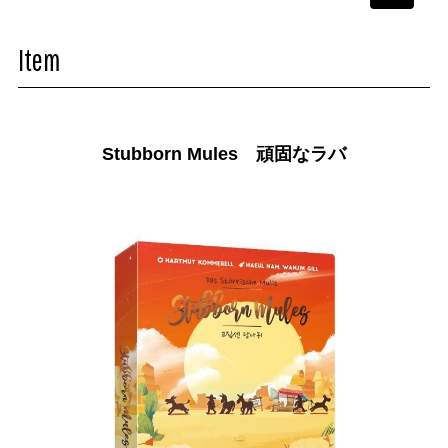
navigati
Item
Stubborn Mules 頑固なラバ