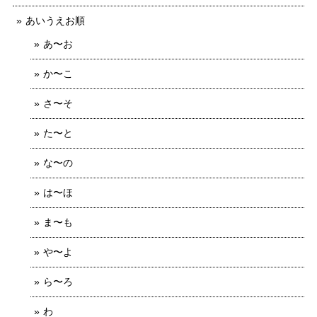
あいうえお順
あ〜お
か〜こ
さ〜そ
た〜と
な〜の
は〜ほ
ま〜も
や〜よ
ら〜ろ
わ