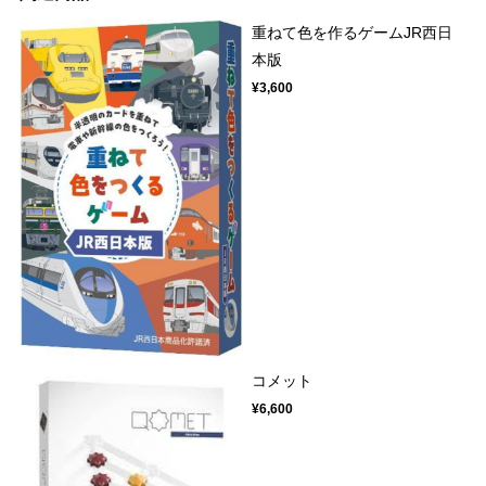
重ねて色を作るゲームJR西日
本版
¥3,600
コメット
¥6,600