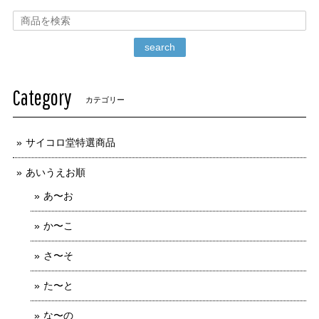
search
Category
カテゴリー
サイコロ堂特選商品
あいうえお順
あ〜お
か〜こ
さ〜そ
た〜と
な〜の