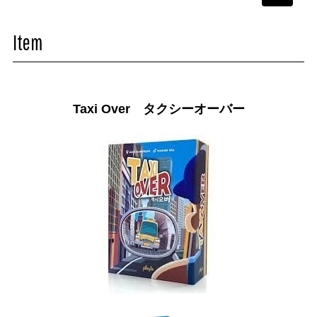
navigati
Item
Taxi Over タクシーオーバー