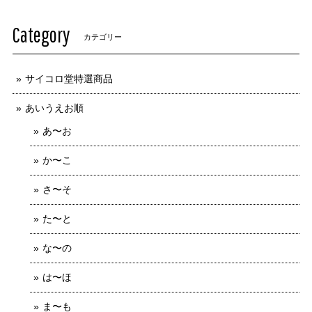
Category
カテゴリー
サイコロ堂特選商品
あいうえお順
あ〜お
か〜こ
さ〜そ
た〜と
な〜の
は〜ほ
ま〜も