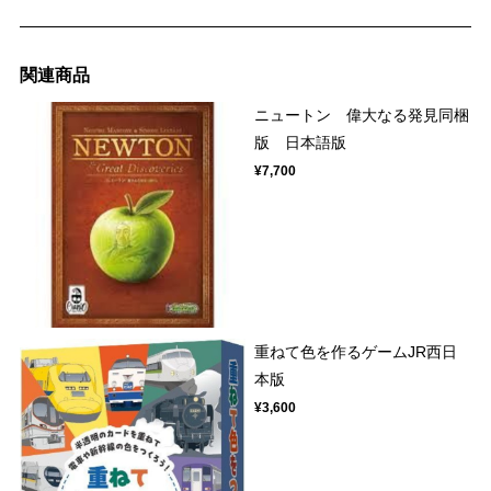
関連商品
ニュートン 偉大なる発見同梱
版 日本語版
¥7,700
重ねて色を作るゲームJR西日
本版
¥3,600