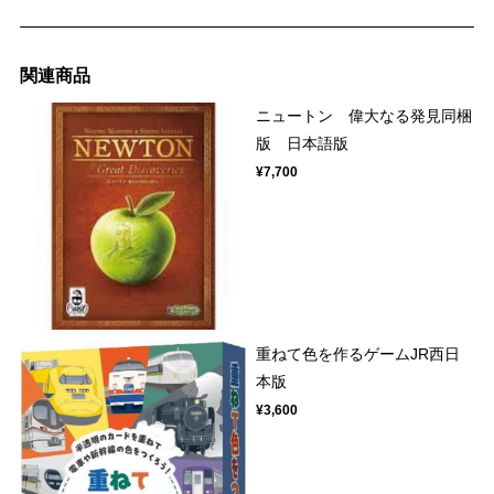
関連商品
ニュートン 偉大なる発見同梱
版 日本語版
¥7,700
重ねて色を作るゲームJR西日
本版
¥3,600