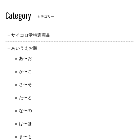
Category
カテゴリー
サイコロ堂特選商品
あいうえお順
あ〜お
か〜こ
さ〜そ
た〜と
な〜の
は〜ほ
ま〜も