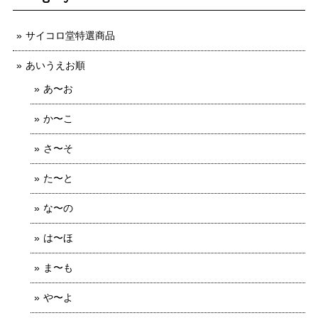
サイコロ堂特選商品
あいうえお順
あ〜お
か〜こ
さ〜そ
た〜と
な〜の
は〜ほ
ま〜も
や〜よ