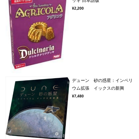
ッキ 日本語版
¥2,200
デューン 砂の惑星：インペリ
ウム拡張 イックスの新興
¥7,480