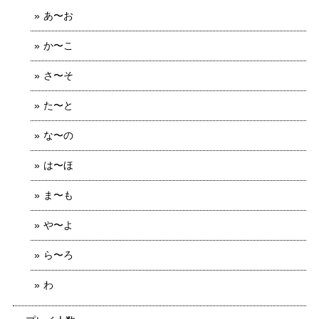
あ〜お
か〜こ
さ〜そ
た〜と
な〜の
は〜ほ
ま〜も
や〜よ
ら〜ろ
わ