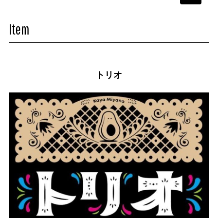
navigati
Item
トリオ