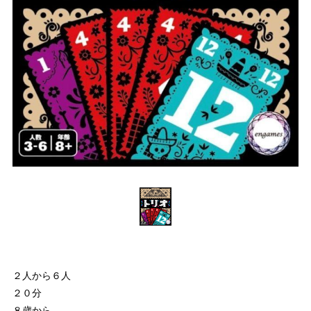
２人から６人
２０分
８歳から