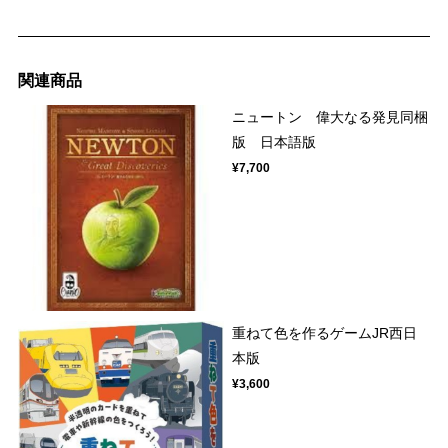
関連商品
ニュートン 偉大なる発見同梱
版 日本語版
¥7,700
重ねて色を作るゲームJR西日
本版
¥3,600