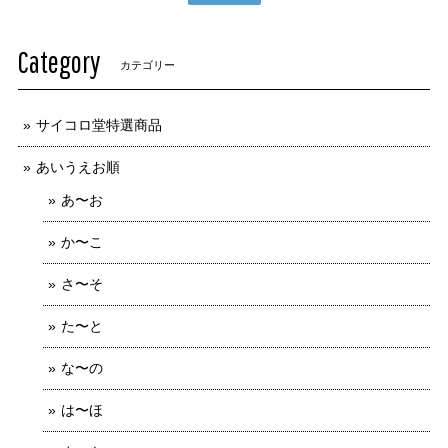
Category
カテゴリー
サイコロ堂特選商品
あいうえお順
あ〜お
か〜こ
さ〜そ
た〜と
な〜の
は〜ほ