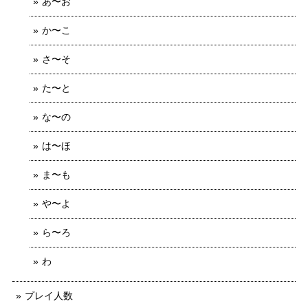
あ〜お
か〜こ
さ〜そ
た〜と
な〜の
は〜ほ
ま〜も
や〜よ
ら〜ろ
わ
プレイ人数