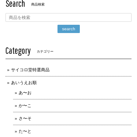
Search
商品検索
search
Category
カテゴリー
サイコロ堂特選商品
あいうえお順
あ〜お
か〜こ
さ〜そ
た〜と