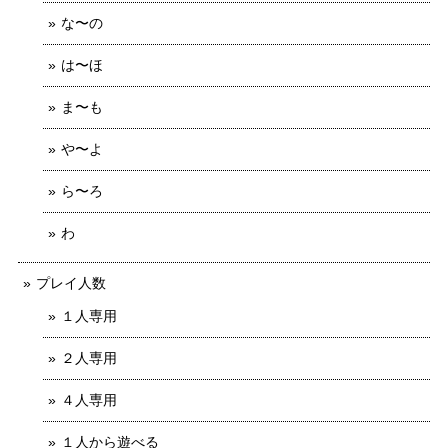
な〜の
は〜ほ
ま〜も
や〜よ
ら〜ろ
わ
プレイ人数
１人専用
２人専用
４人専用
１人から遊べる