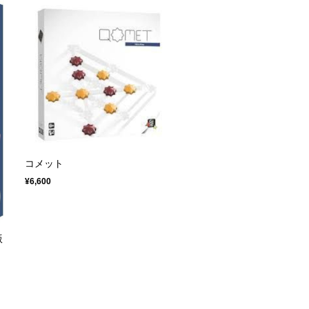
コメット
¥6,600
版