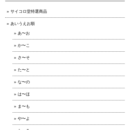
サイコロ堂特選商品
あいうえお順
あ〜お
か〜こ
さ〜そ
た〜と
な〜の
は〜ほ
ま〜も
や〜よ