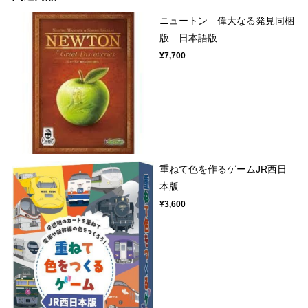
ニュートン 偉大なる発見同梱
版 日本語版
¥7,700
重ねて色を作るゲームJR西日
本版
¥3,600